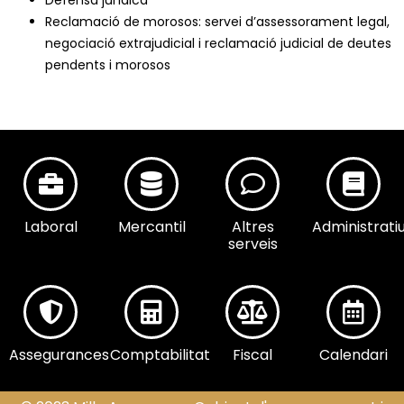
Reclamació de morosos: servei d’assessorament legal,
negociació extrajudicial i reclamació judicial de deutes
pendents i morosos
Laboral
Mercantil
Altres
Administrati
serveis
Assegurances
Comptabilitat
Fiscal
Calendari