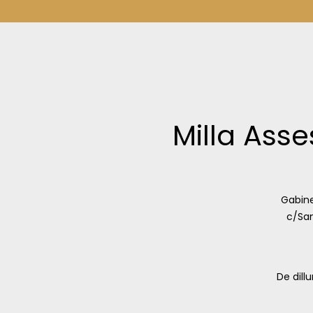
Milla Asse
Gabine
c/San
De dillu