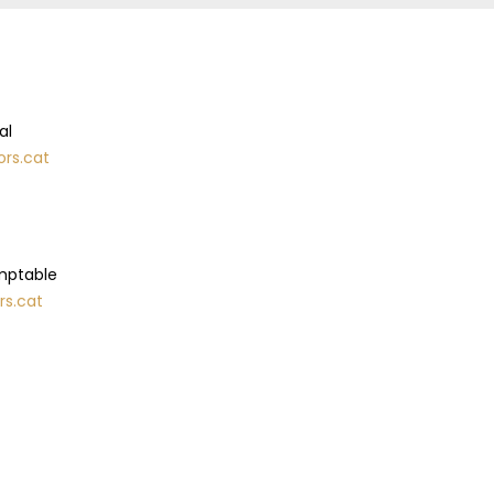
al
ors.cat
mptable
rs.cat