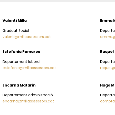
Valentí Milla
Emma M
Graduat Social
Departa
valenti@millaassessors.cat
emma@mi
Estefania Pomares
Raquel 
Departament laboral
Depart
estefania@millaassessors.cat
raquel@
Encarna Matarín
Hugo M
Departament administració
Depart
encarna@millaassessors.cat
comptab