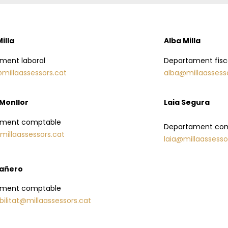
illa
Alba Milla
ment laboral
Departament fisc
llaassessors.cat
alba@millaassess
Monllor
Laia Segura
ament comptable
Departament co
millaassessors.cat
laia@millaassesso
añero
ament comptable
ilitat@millaassessors.cat